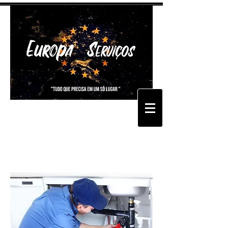
Tel:
218 049 404